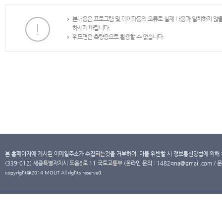
본내용은 프로그램 및 데이타등의 오류로 실제 내용과 일치하지 않
하시기 바랍니다.
위도면은 측량용으로 활용할 수 없습니다.
본 홈페이지에 게시된 이메일주소가 수집되는것을 거부하며, 이를 위반할 시 정보통신망법에 의해
(339-012) 세종특별자치시 도움6로 11 국토교통부 (온라인 문의 : 1482qna@gmail.com / 문
copyright@2014 MOLIT All rights reserved.