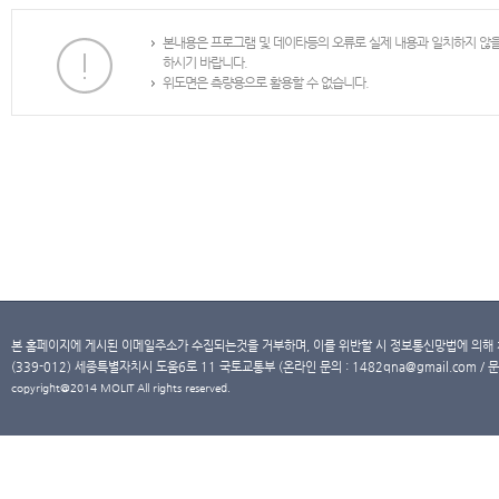
본내용은 프로그램 및 데이타등의 오류로 실제 내용과 일치하지 않
하시기 바랍니다.
위도면은 측량용으로 활용할 수 없습니다.
본 홈페이지에 게시된 이메일주소가 수집되는것을 거부하며, 이를 위반할 시 정보통신망법에 의해
(339-012) 세종특별자치시 도움6로 11 국토교통부 (온라인 문의 : 1482qna@gmail.com / 문
copyright@2014 MOLIT All rights reserved.