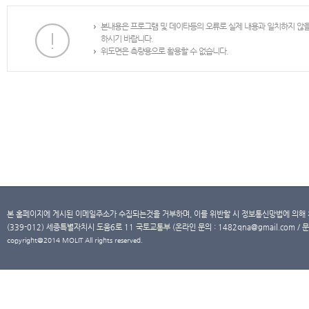
본내용은 프로그램 및 데이타등의 오류로 실제 내용과 일치하지 않
하시기 바랍니다.
위도면은 측량용으로 활용할 수 없습니다.
본 홈페이지에 게시된 이메일주소가 수집되는것을 거부하며, 이를 위반할 시 정보통신망법에 의해
(339-012) 세종특별자치시 도움6로 11 국토교통부 (온라인 문의 : 1482qna@gmail.com / 문
copyright@2014 MOLIT All rights reserved.