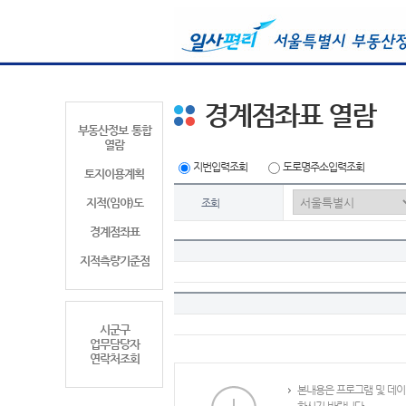
경계점좌표 열람
부동산정보 통합
열람
지번입력조회
도로명주소입력조회
토지이용계획
지적(임야)도
조회
경계점좌표
지적측량기준점
시군구
업무담당자
연락처조회
본내용은 프로그램 및 데이