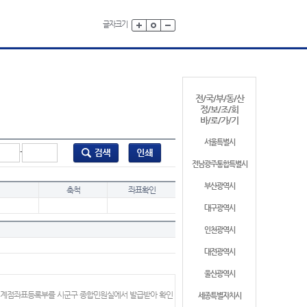
글자크기
전/국/부/동/산
정/보/조/회
바/로/가/기
서울특별시
-
전남광주통합특별시
부산광역시
축척
좌표확인
대구광역시
인천광역시
대전광역시
울산광역시
 경계점좌표등록부를 시군구 종합민원실에서 발급받아 확인
세종특별자치시