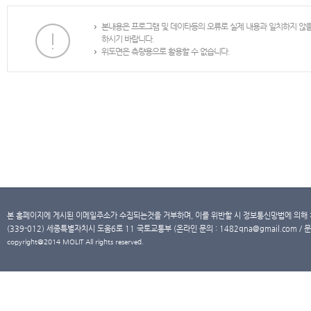
본내용은 프로그램 및 데이타등의 오류로 실제 내용과 일치하지 않
하시기 바랍니다.
위도면은 측량용으로 활용할 수 없습니다.
본 홈페이지에 게시된 이메일주소가 수집되는것을 거부하며, 이를 위반할 시 정보통신망법에 의해
(339-012) 세종특별자치시 도움6로 11 국토교통부 (온라인 문의 : 1482qna@gmail.com / 문
copyright@2014 MOLIT All rights reserved.