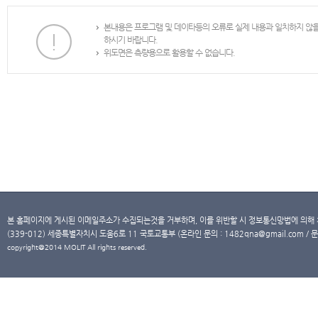
본내용은 프로그램 및 데이타등의 오류로 실제 내용과 일치하지 않
하시기 바랍니다.
위도면은 측량용으로 활용할 수 없습니다.
본 홈페이지에 게시된 이메일주소가 수집되는것을 거부하며, 이를 위반할 시 정보통신망법에 의해
(339-012) 세종특별자치시 도움6로 11 국토교통부 (온라인 문의 : 1482qna@gmail.com / 문
copyright@2014 MOLIT All rights reserved.