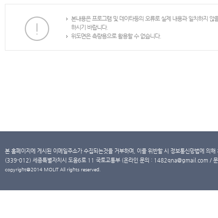
본내용은 프로그램 및 데이타등의 오류로 실제 내용과 일치하지 않
하시기 바랍니다.
위도면은 측량용으로 활용할 수 없습니다.
본 홈페이지에 게시된 이메일주소가 수집되는것을 거부하며, 이를 위반할 시 정보통신망법에 의해
(339-012) 세종특별자치시 도움6로 11 국토교통부 (온라인 문의 : 1482qna@gmail.com / 문
copyright@2014 MOLIT All rights reserved.