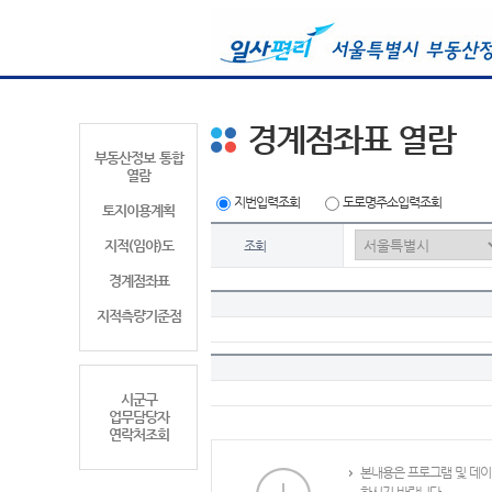
경계점좌표 열람
부동산정보 통합
열람
지번입력조회
도로명주소입력조회
토지이용계획
지적(임야)도
조회
경계점좌표
지적측량기준점
시군구
업무담당자
연락처조회
본내용은 프로그램 및 데이