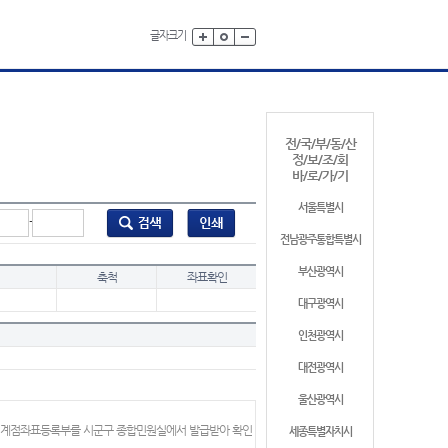
글자크기
전/국/부/동/산
정/보/조/회
바/로/가/기
서울특별시
-
전남광주통합특별시
부산광역시
축척
좌표확인
대구광역시
인천광역시
대전광역시
울산광역시
 경계점좌표등록부를 시군구 종합민원실에서 발급받아 확인
세종특별자치시