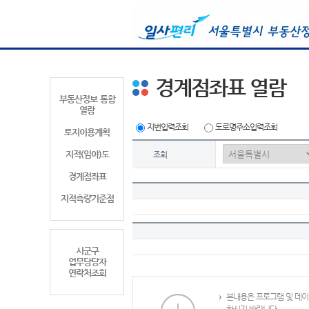
경계점좌표 열람
부동산정보 통합
열람
지번입력조회
도로명주소입력조회
토지이용계획
지적(임야)도
조회
경계점좌표
지적측량기준점
시군구
업무담당자
연락처조회
본내용은 프로그램 및 데이