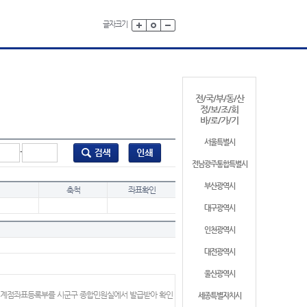
글자크기
전/국/부/동/산
정/보/조/회
바/로/가/기
서울특별시
-
전남광주통합특별시
부산광역시
축척
좌표확인
대구광역시
인천광역시
대전광역시
울산광역시
 경계점좌표등록부를 시군구 종합민원실에서 발급받아 확인
세종특별자치시