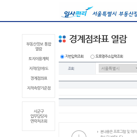
경계점좌표 열람
부동산정보 통합
열람
지번입력조회
도로명주소입력조회
토지이용계획
지적(임야)도
조회
경계점좌표
지적측량기준점
시군구
업무담당자
연락처조회
본내용은 프로그램 및 데이