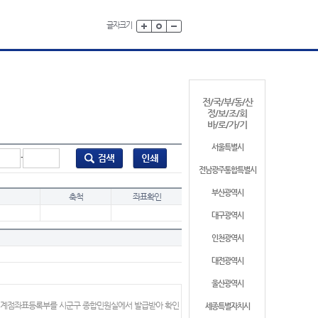
글자크기
전/국/부/동/산
정/보/조/회
바/로/가/기
서울특별시
-
전남광주통합특별시
부산광역시
축척
좌표확인
대구광역시
인천광역시
대전광역시
울산광역시
 경계점좌표등록부를 시군구 종합민원실에서 발급받아 확인
세종특별자치시