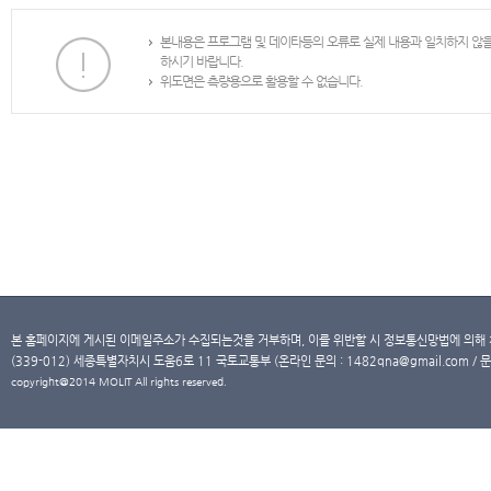
본내용은 프로그램 및 데이타등의 오류로 실제 내용과 일치하지 않
하시기 바랍니다.
위도면은 측량용으로 활용할 수 없습니다.
본 홈페이지에 게시된 이메일주소가 수집되는것을 거부하며, 이를 위반할 시 정보통신망법에 의해
(339-012) 세종특별자치시 도움6로 11 국토교통부 (온라인 문의 : 1482qna@gmail.com / 문
copyright@2014 MOLIT All rights reserved.