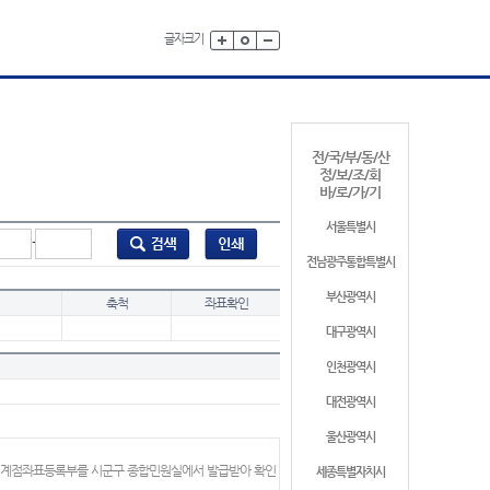
글자크기
전/국/부/동/산
정/보/조/회
바/로/가/기
서울특별시
-
전남광주통합특별시
부산광역시
축척
좌표확인
대구광역시
인천광역시
대전광역시
울산광역시
 경계점좌표등록부를 시군구 종합민원실에서 발급받아 확인
세종특별자치시