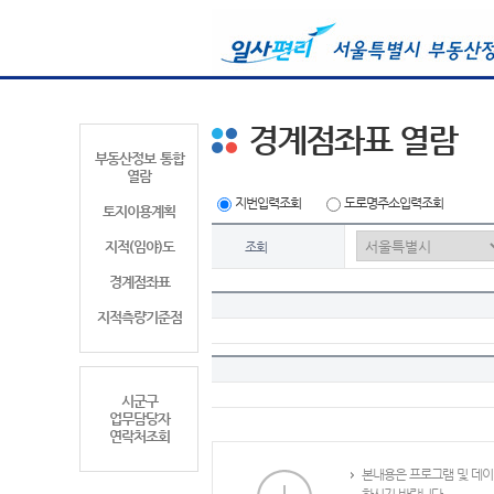
경계점좌표 열람
부동산정보 통합
열람
지번입력조회
도로명주소입력조회
토지이용계획
지적(임야)도
조회
경계점좌표
지적측량기준점
시군구
업무담당자
연락처조회
본내용은 프로그램 및 데이