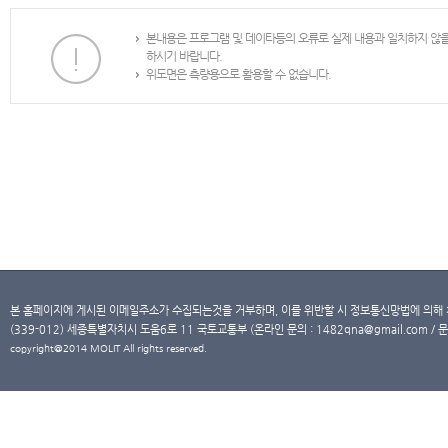
본내용은 프로그램 및 데이타등의 오류로 실제 내용과 일치하지 않
하시기 바랍니다.
위도면은 측량용으로 활용할 수 없습니다.
본 홈페이지에 게시된 이메일주소가 수집되는것을 거부하며, 이를 위반할 시 정보통신망법에 의해
(339-012) 세종특별자치시 도움6로 11 국토교통부 (온라인 문의 : 1482qna@gmail.com / 문
copyright@2014 MOLIT All rights reserved.