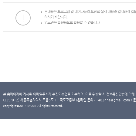
본내용은 프로그램 및 데이타등의 오류로 실제 내용과 일치하지 않
하시기 바랍니다.
위도면은 측량용으로 활용할 수 없습니다.
본 홈페이지에 게시된 이메일주소가 수집되는것을 거부하며, 이를 위반할 시 정보통신망법에 의해
(339-012) 세종특별자치시 도움6로 11 국토교통부 (온라인 문의 : 1482qna@gmail.com / 문
copyright@2014 MOLIT All rights reserved.