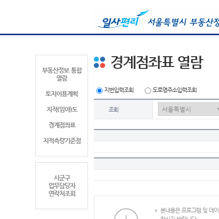
경계점좌표 열람
부동산정보 통합
열람
지번입력조회
도로명주소입력조회
토지이용계획
지적(임야)도
조회
경계점좌표
지적측량기준점
시군구
업무담당자
연락처조회
본내용은 프로그램 및 데이