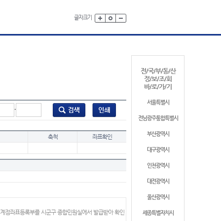
글자크기
전/국/부/동/산
정/보/조/회
바/로/가/기
서울특별시
-
전남광주통합특별시
부산광역시
축척
좌표확인
대구광역시
인천광역시
대전광역시
울산광역시
 경계점좌표등록부를 시군구 종합민원실에서 발급받아 확인
세종특별자치시