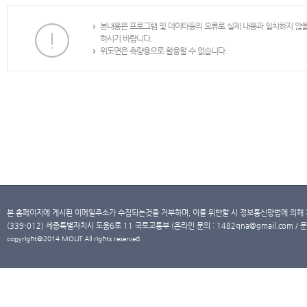
본내용은 프로그램 및 데이타등의 오류로 실제 내용과 일치하지 않
하시기 바랍니다.
위도면은 측량용으로 활용할 수 없습니다.
본 홈페이지에 게시된 이메일주소가 수집되는것을 거부하며, 이를 위반할 시 정보통신망법에 의해
(339-012) 세종특별자치시 도움6로 11 국토교통부 (온라인 문의 : 1482qna@gmail.com / 문
copyright@2014 MOLIT All rights reserved.