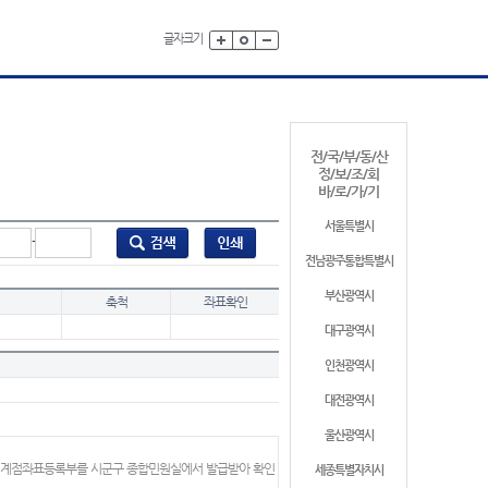
글자크기
전/국/부/동/산
정/보/조/회
바/로/가/기
서울특별시
-
전남광주통합특별시
부산광역시
축척
좌표확인
대구광역시
인천광역시
대전광역시
울산광역시
 경계점좌표등록부를 시군구 종합민원실에서 발급받아 확인
세종특별자치시