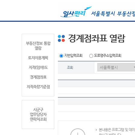
경계점좌표 열람
부동산정보 통합
열람
지번입력조회
도로명주소입력조회
토지이용계획
지적(임야)도
조회
경계점좌표
지적측량기준점
시군구
업무담당자
연락처조회
본내용은 프로그램 및 데이