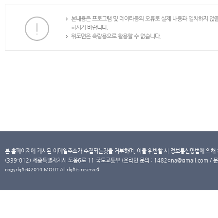
본내용은 프로그램 및 데이타등의 오류로 실제 내용과 일치하지 않
하시기 바랍니다.
위도면은 측량용으로 활용할 수 없습니다.
본 홈페이지에 게시된 이메일주소가 수집되는것을 거부하며, 이를 위반할 시 정보통신망법에 의해
(339-012) 세종특별자치시 도움6로 11 국토교통부 (온라인 문의 : 1482qna@gmail.com / 문
copyright@2014 MOLIT All rights reserved.