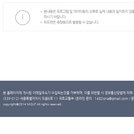
본내용은 프로그램 및 데이타등의 오류로 실제 내용과 일치하지 않
하시기 바랍니다.
위도면은 측량용으로 활용할 수 없습니다.
본 홈페이지에 게시된 이메일주소가 수집되는것을 거부하며, 이를 위반할 시 정보통신망법에 의해
(339-012) 세종특별자치시 도움6로 11 국토교통부 (온라인 문의 : 1482qna@gmail.com / 문
copyright@2014 MOLIT All rights reserved.