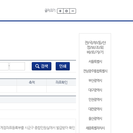
글자크기
전/국/부/동/산
정/보/조/회
바/로/가/기
서울특별시
-
전남광주통합특별시
부산광역시
축척
좌표확인
대구광역시
인천광역시
대전광역시
울산광역시
 경계점좌표등록부를 시군구 종합민원실에서 발급받아 확인
세종특별자치시