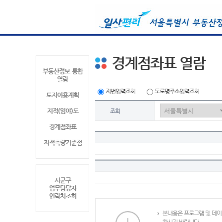
경계점좌표 열람
부동산정보 통합
열람
지번입력조회
도로명주소입력조회
토지이용계획
지적(임야)도
조회
경계점좌표
지적측량기준점
시군구
업무담당자
연락처조회
본내용은 프로그램 및 데이