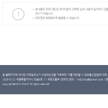
본내용은 프로그램 및 데이타등의 오류로 실제 내용과 일치하지 않
하시기 바랍니다.
위도면은 측량용으로 활용할 수 없습니다.
본 홈페이지에 게시된 이메일주소가 수집되는것을 거부하며, 이를 위반할 시 정보통신망법에 의해
(339-012) 세종특별자치시 도움6로 11 국토교통부 (온라인 문의 : 1482qna@gmail.com / 문
copyright@2014 MOLIT All rights reserved.