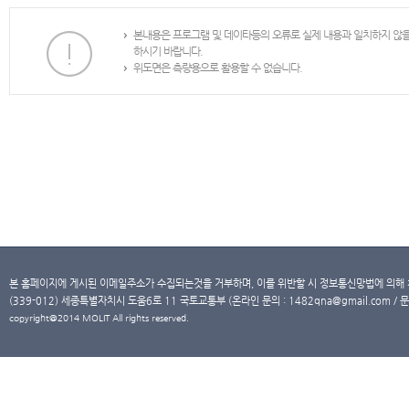
본내용은 프로그램 및 데이타등의 오류로 실제 내용과 일치하지 않
하시기 바랍니다.
위도면은 측량용으로 활용할 수 없습니다.
본 홈페이지에 게시된 이메일주소가 수집되는것을 거부하며, 이를 위반할 시 정보통신망법에 의해
(339-012) 세종특별자치시 도움6로 11 국토교통부 (온라인 문의 : 1482qna@gmail.com / 문
copyright@2014 MOLIT All rights reserved.