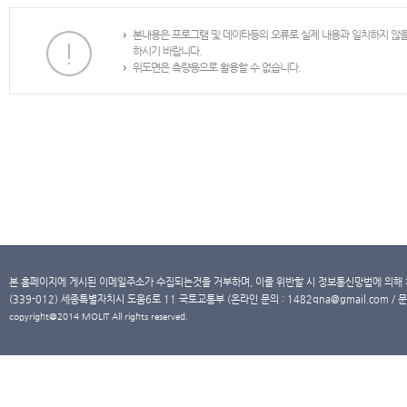
본내용은 프로그램 및 데이타등의 오류로 실제 내용과 일치하지 않
하시기 바랍니다.
위도면은 측량용으로 활용할 수 없습니다.
본 홈페이지에 게시된 이메일주소가 수집되는것을 거부하며, 이를 위반할 시 정보통신망법에 의해
(339-012) 세종특별자치시 도움6로 11 국토교통부 (온라인 문의 : 1482qna@gmail.com / 문
copyright@2014 MOLIT All rights reserved.