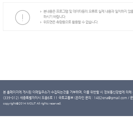
본내용은 프로그램 및 데이타등의 오류로 실제 내용과 일치하지 않
하시기 바랍니다.
위도면은 측량용으로 활용할 수 없습니다.
본 홈페이지에 게시된 이메일주소가 수집되는것을 거부하며, 이를 위반할 시 정보통신망법에 의해
(339-012) 세종특별자치시 도움6로 11 국토교통부 (온라인 문의 : 1482qna@gmail.com / 문
copyright@2014 MOLIT All rights reserved.