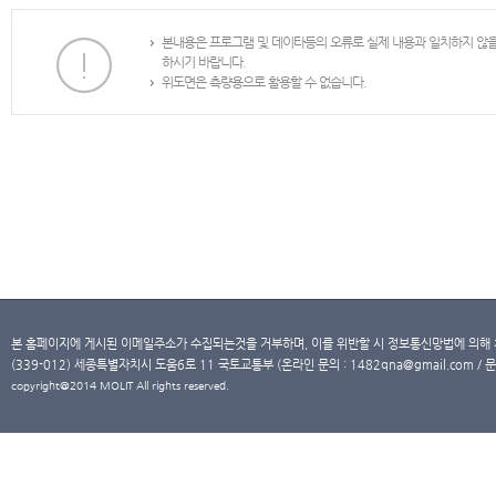
본내용은 프로그램 및 데이타등의 오류로 실제 내용과 일치하지 않
하시기 바랍니다.
위도면은 측량용으로 활용할 수 없습니다.
본 홈페이지에 게시된 이메일주소가 수집되는것을 거부하며, 이를 위반할 시 정보통신망법에 의해
(339-012) 세종특별자치시 도움6로 11 국토교통부 (온라인 문의 : 1482qna@gmail.com / 문
copyright@2014 MOLIT All rights reserved.