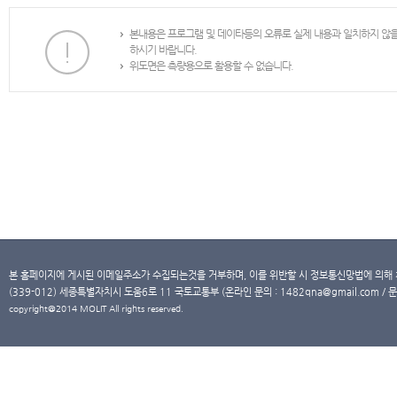
본내용은 프로그램 및 데이타등의 오류로 실제 내용과 일치하지 않
하시기 바랍니다.
위도면은 측량용으로 활용할 수 없습니다.
본 홈페이지에 게시된 이메일주소가 수집되는것을 거부하며, 이를 위반할 시 정보통신망법에 의해
(339-012) 세종특별자치시 도움6로 11 국토교통부 (온라인 문의 : 1482qna@gmail.com / 문
copyright@2014 MOLIT All rights reserved.