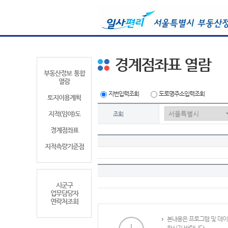
경계점좌표 열람
부동산정보 통합
열람
지번입력조회
도로명주소입력조회
토지이용계획
지적(임야)도
조회
경계점좌표
지적측량기준점
시군구
업무담당자
연락처조회
본내용은 프로그램 및 데이