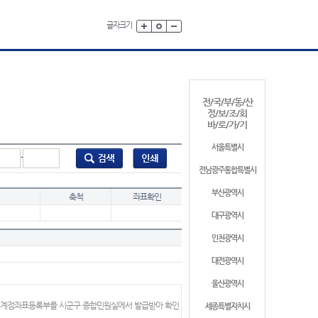
글자크기
전/국/부/동/산
정/보/조/회
바/로/가/기
서울특별시
-
전남광주통합특별시
부산광역시
축척
좌표확인
대구광역시
인천광역시
대전광역시
울산광역시
 경계점좌표등록부를 시군구 종합민원실에서 발급받아 확인
세종특별자치시