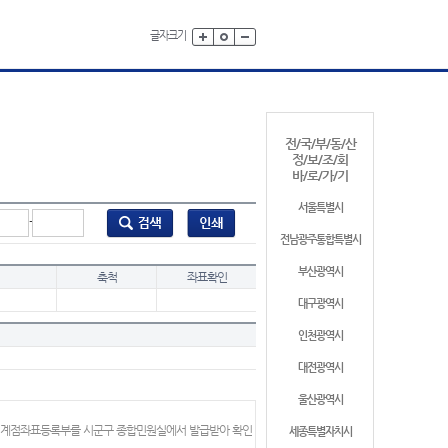
글자크기
전/국/부/동/산
정/보/조/회
바/로/가/기
서울특별시
-
전남광주통합특별시
부산광역시
축척
좌표확인
대구광역시
인천광역시
대전광역시
울산광역시
 경계점좌표등록부를 시군구 종합민원실에서 발급받아 확인
세종특별자치시