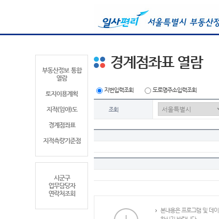
경계점좌표 열람
부동산정보 통합
열람
지번입력조회
도로명주소입력조회
토지이용계획
지적(임야)도
조회
경계점좌표
지적측량기준점
시군구
업무담당자
연락처조회
본내용은 프로그램 및 데이