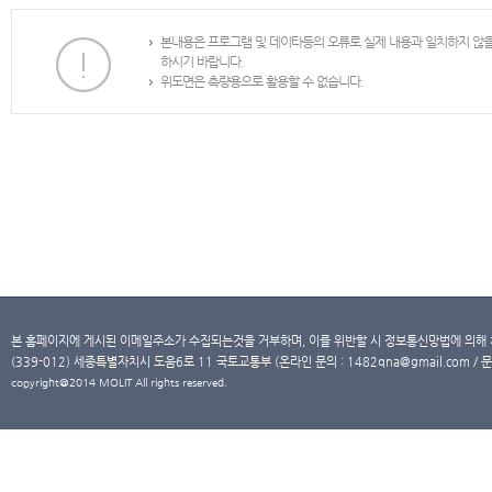
본내용은 프로그램 및 데이타등의 오류로 실제 내용과 일치하지 않
하시기 바랍니다.
위도면은 측량용으로 활용할 수 없습니다.
본 홈페이지에 게시된 이메일주소가 수집되는것을 거부하며, 이를 위반할 시 정보통신망법에 의해
(339-012) 세종특별자치시 도움6로 11 국토교통부 (온라인 문의 : 1482qna@gmail.com / 문
copyright@2014 MOLIT All rights reserved.