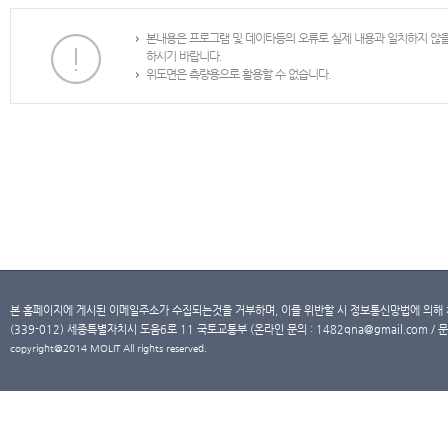
본내용은 프로그램 및 데이타등의 오류로 실제 내용과 일치하지 않
하시기 바랍니다.
위도면은 측량용으로 활용할 수 없습니다.
본 홈페이지에 게시된 이메일주소가 수집되는것을 거부하며, 이를 위반할 시 정보통신망법에 의해
(339-012) 세종특별자치시 도움6로 11 국토교통부 (온라인 문의 : 1482qna@gmail.com / 문
copyright@2014 MOLIT All rights reserved.