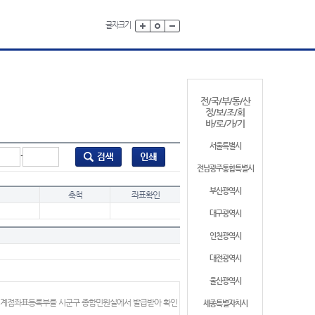
글자크기
전/국/부/동/산
정/보/조/회
바/로/가/기
서울특별시
-
전남광주통합특별시
부산광역시
축척
좌표확인
대구광역시
인천광역시
대전광역시
울산광역시
 경계점좌표등록부를 시군구 종합민원실에서 발급받아 확인
세종특별자치시