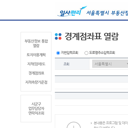
경계점좌표 열람
부동산정보 통합
열람
지번입력조회
도로명주소입력조회
토지이용계획
지적(임야)도
조회
경계점좌표
지적측량기준점
시군구
업무담당자
연락처조회
본내용은 프로그램 및 데이