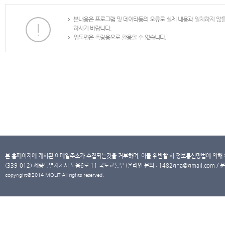
본내용은 프로그램 및 데이타등의 오류로 실제 내용과 일치하지 않
하시기 바랍니다.
위도면은 측량용으로 활용할 수 없습니다.
본 홈페이지에 게시된 이메일주소가 수집되는것을 거부하며, 이를 위반할 시 정보통신망법에 의해
(339-012) 세종특별자치시 도움6로 11 국토교통부 (온라인 문의 : 1482qna@gmail.com / 문
copyright@2014 MOLIT All rights reserved.