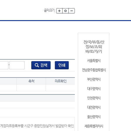
글자크기
전/국/부/동/산
정/보/조/회
바/로/가/기
서울특별시
-
전남광주통합특별시
부산광역시
축척
좌표확인
대구광역시
인천광역시
대전광역시
울산광역시
 경계점좌표등록부를 시군구 종합민원실에서 발급받아 확인
세종특별자치시