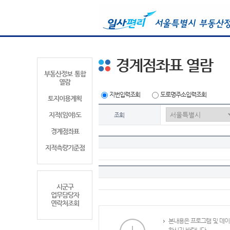
경계점좌표 열람
부동산정보 통합
열람
지번입력조회
도로명주소입력조회
토지이용계획
지적(임야)도
조회
경계점좌표
지적측량기준점
시군구
업무담당자
연락처조회
본내용은 프로그램 및 데이