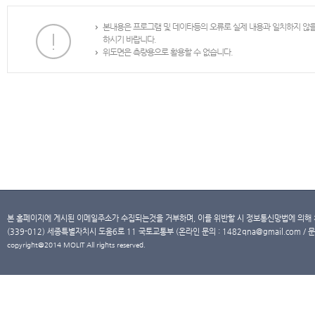
본내용은 프로그램 및 데이타등의 오류로 실제 내용과 일치하지 않
하시기 바랍니다.
위도면은 측량용으로 활용할 수 없습니다.
본 홈페이지에 게시된 이메일주소가 수집되는것을 거부하며, 이를 위반할 시 정보통신망법에 의해
(339-012) 세종특별자치시 도움6로 11 국토교통부 (온라인 문의 : 1482qna@gmail.com / 문
copyright@2014 MOLIT All rights reserved.