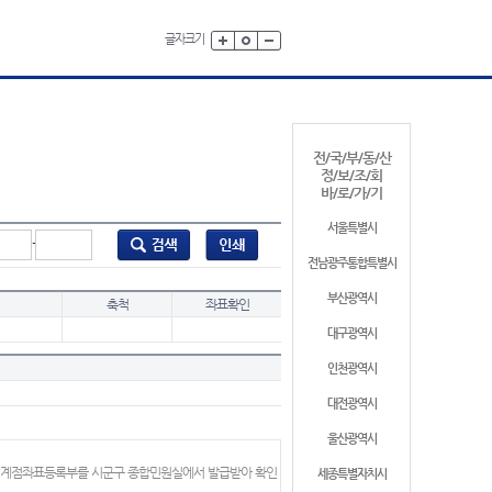
글자크기
전/국/부/동/산
정/보/조/회
바/로/가/기
서울특별시
-
전남광주통합특별시
부산광역시
축척
좌표확인
대구광역시
인천광역시
대전광역시
울산광역시
 경계점좌표등록부를 시군구 종합민원실에서 발급받아 확인
세종특별자치시