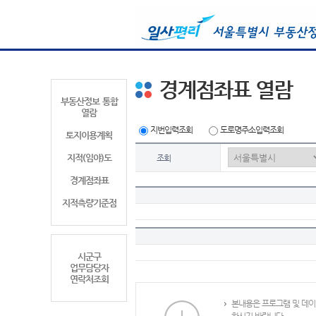
경계점좌표 열람
부동산정보 통합
열람
지번입력조회
도로명주소입력조회
토지이용계획
지적(임야)도
조회
경계점좌표
지적측량기준점
시군구
업무담당자
연락처조회
본내용은 프로그램 및 데이