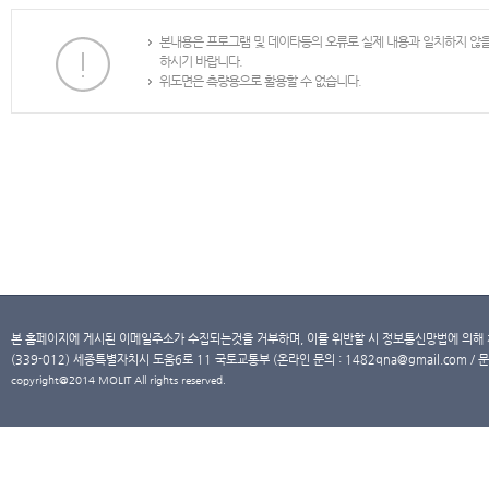
본내용은 프로그램 및 데이타등의 오류로 실제 내용과 일치하지 않
하시기 바랍니다.
위도면은 측량용으로 활용할 수 없습니다.
본 홈페이지에 게시된 이메일주소가 수집되는것을 거부하며, 이를 위반할 시 정보통신망법에 의해
(339-012) 세종특별자치시 도움6로 11 국토교통부 (온라인 문의 : 1482qna@gmail.com / 문
copyright@2014 MOLIT All rights reserved.