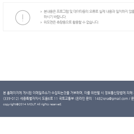
본내용은 프로그램 및 데이타등의 오류로 실제 내용과 일치하지 않
하시기 바랍니다.
위도면은 측량용으로 활용할 수 없습니다.
본 홈페이지에 게시된 이메일주소가 수집되는것을 거부하며, 이를 위반할 시 정보통신망법에 의해
(339-012) 세종특별자치시 도움6로 11 국토교통부 (온라인 문의 : 1482qna@gmail.com / 문
copyright@2014 MOLIT All rights reserved.