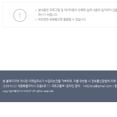
본내용은 프로그램 및 데이타등의 오류로 실제 내용과 일치하지 않
하시기 바랍니다.
위도면은 측량용으로 활용할 수 없습니다.
본 홈페이지에 게시된 이메일주소가 수집되는것을 거부하며, 이를 위반할 시 정보통신망법에 의해
(339-012) 세종특별자치시 도움6로 11 국토교통부 (온라인 문의 : 1482qna@gmail.com / 문
copyright@2014 MOLIT All rights reserved.