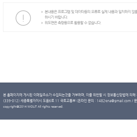
본내용은 프로그램 및 데이타등의 오류로 실제 내용과 일치하지 않
하시기 바랍니다.
위도면은 측량용으로 활용할 수 없습니다.
본 홈페이지에 게시된 이메일주소가 수집되는것을 거부하며, 이를 위반할 시 정보통신망법에 의해
(339-012) 세종특별자치시 도움6로 11 국토교통부 (온라인 문의 : 1482qna@gmail.com / 문
copyright@2014 MOLIT All rights reserved.