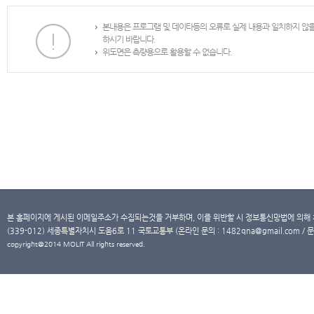
본내용은 프로그램 및 데이타등의 오류로 실제 내용과 일치하지 않
하시기 바랍니다.
위도면은 측량용으로 활용할 수 없습니다.
본 홈페이지에 게시된 이메일주소가 수집되는것을 거부하며, 이를 위반할 시 정보통신망법에 의해
(339-012) 세종특별자치시 도움6로 11 국토교통부 (온라인 문의 : 1482qna@gmail.com / 문
copyright@2014 MOLIT All rights reserved.