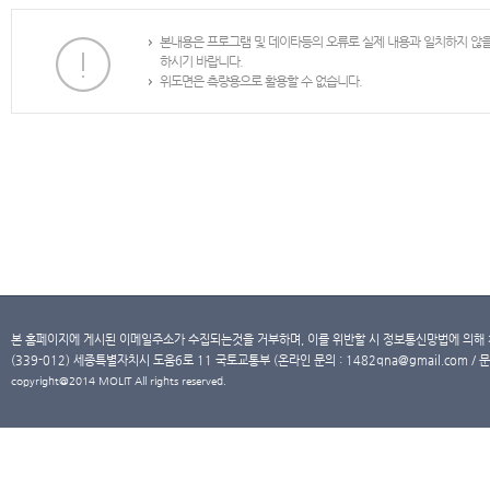
본내용은 프로그램 및 데이타등의 오류로 실제 내용과 일치하지 않
하시기 바랍니다.
위도면은 측량용으로 활용할 수 없습니다.
본 홈페이지에 게시된 이메일주소가 수집되는것을 거부하며, 이를 위반할 시 정보통신망법에 의해
(339-012) 세종특별자치시 도움6로 11 국토교통부 (온라인 문의 : 1482qna@gmail.com / 문
copyright@2014 MOLIT All rights reserved.