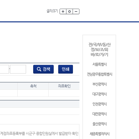
글자크기
전/국/부/동/산
정/보/조/회
바/로/가/기
서울특별시
-
전남광주통합특별시
부산광역시
축척
좌표확인
대구광역시
인천광역시
대전광역시
울산광역시
 경계점좌표등록부를 시군구 종합민원실에서 발급받아 확인
세종특별자치시