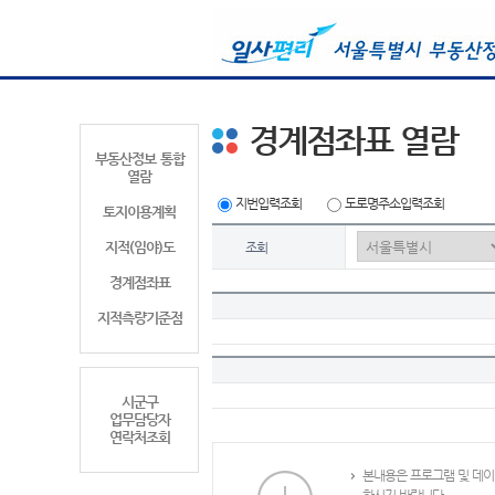
경계점좌표 열람
부동산정보 통합
열람
지번입력조회
도로명주소입력조회
토지이용계획
지적(임야)도
조회
경계점좌표
지적측량기준점
시군구
업무담당자
연락처조회
본내용은 프로그램 및 데이