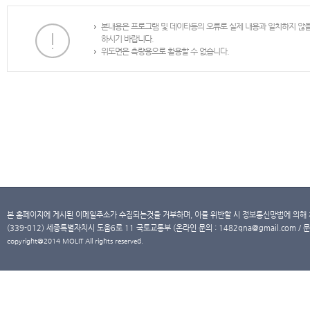
본내용은 프로그램 및 데이타등의 오류로 실제 내용과 일치하지 않
하시기 바랍니다.
위도면은 측량용으로 활용할 수 없습니다.
본 홈페이지에 게시된 이메일주소가 수집되는것을 거부하며, 이를 위반할 시 정보통신망법에 의해
(339-012) 세종특별자치시 도움6로 11 국토교통부 (온라인 문의 : 1482qna@gmail.com / 문
copyright@2014 MOLIT All rights reserved.