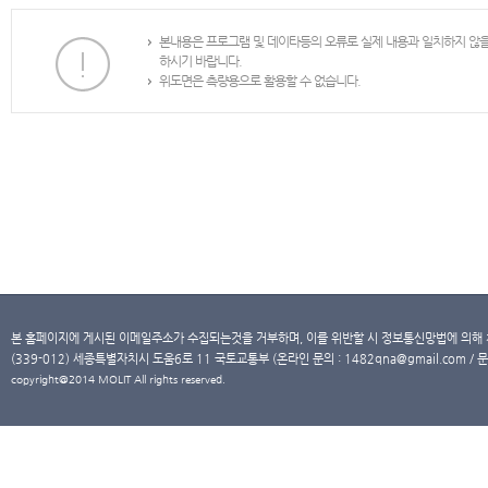
본내용은 프로그램 및 데이타등의 오류로 실제 내용과 일치하지 않
하시기 바랍니다.
위도면은 측량용으로 활용할 수 없습니다.
본 홈페이지에 게시된 이메일주소가 수집되는것을 거부하며, 이를 위반할 시 정보통신망법에 의해
(339-012) 세종특별자치시 도움6로 11 국토교통부 (온라인 문의 : 1482qna@gmail.com / 문
copyright@2014 MOLIT All rights reserved.