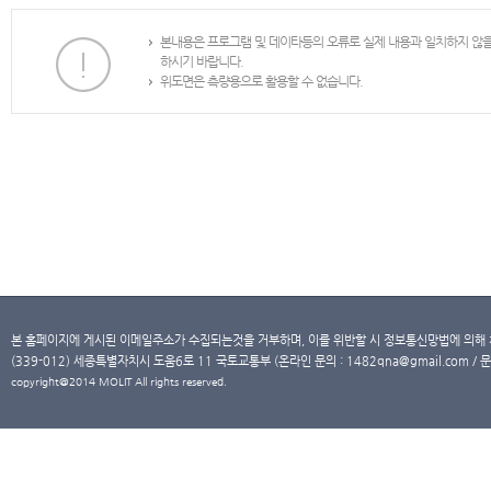
본내용은 프로그램 및 데이타등의 오류로 실제 내용과 일치하지 않
하시기 바랍니다.
위도면은 측량용으로 활용할 수 없습니다.
본 홈페이지에 게시된 이메일주소가 수집되는것을 거부하며, 이를 위반할 시 정보통신망법에 의해
(339-012) 세종특별자치시 도움6로 11 국토교통부 (온라인 문의 : 1482qna@gmail.com / 문
copyright@2014 MOLIT All rights reserved.