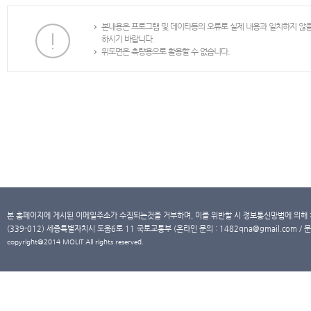
본내용은 프로그램 및 데이타등의 오류로 실제 내용과 일치하지 않
하시기 바랍니다.
위도면은 측량용으로 활용할 수 없습니다.
본 홈페이지에 게시된 이메일주소가 수집되는것을 거부하며, 이를 위반할 시 정보통신망법에 의해
(339-012) 세종특별자치시 도움6로 11 국토교통부 (온라인 문의 : 1482qna@gmail.com / 문
copyright@2014 MOLIT All rights reserved.