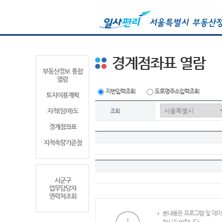
경계점좌표 열람
부동산정보 통합
열람
지번입력조회
도로명주소입력조회
토지이용계획
지적(임야)도
조회
경계점좌표
지적측량기준점
시군구
업무담당자
연락처조회
본내용은 프로그램 및 데이