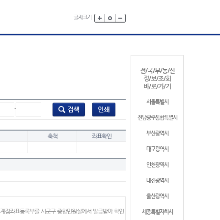
글자크기
전/국/부/동/산
정/보/조/회
바/로/가/기
서울특별시
-
전남광주통합특별시
부산광역시
축척
좌표확인
대구광역시
인천광역시
대전광역시
울산광역시
 경계점좌표등록부를 시군구 종합민원실에서 발급받아 확인
세종특별자치시