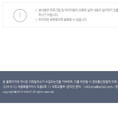
본내용은 프로그램 및 데이타등의 오류로 실제 내용과 일치하지 않
하시기 바랍니다.
위도면은 측량용으로 활용할 수 없습니다.
본 홈페이지에 게시된 이메일주소가 수집되는것을 거부하며, 이를 위반할 시 정보통신망법에 의해
(339-012) 세종특별자치시 도움6로 11 국토교통부 (온라인 문의 : 1482qna@gmail.com / 문
copyright@2014 MOLIT All rights reserved.