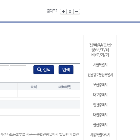
글자크기
전/국/부/동/산
정/보/조/회
바/로/가/기
서울특별시
-
전남광주통합특별시
부산광역시
축척
좌표확인
대구광역시
인천광역시
대전광역시
울산광역시
 경계점좌표등록부를 시군구 종합민원실에서 발급받아 확인
세종특별자치시