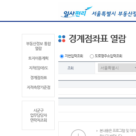
경계점좌표 열람
부동산정보 통합
열람
지번입력조회
도로명주소입력조회
토지이용계획
지적(임야)도
조회
경계점좌표
지적측량기준점
시군구
업무담당자
연락처조회
본내용은 프로그램 및 데이