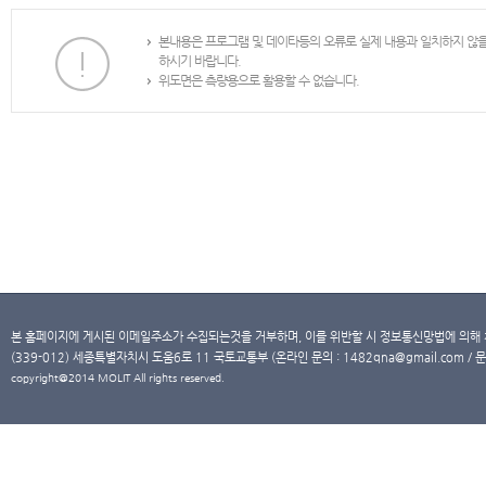
본내용은 프로그램 및 데이타등의 오류로 실제 내용과 일치하지 않
하시기 바랍니다.
위도면은 측량용으로 활용할 수 없습니다.
본 홈페이지에 게시된 이메일주소가 수집되는것을 거부하며, 이를 위반할 시 정보통신망법에 의해
(339-012) 세종특별자치시 도움6로 11 국토교통부 (온라인 문의 : 1482qna@gmail.com / 문
copyright@2014 MOLIT All rights reserved.